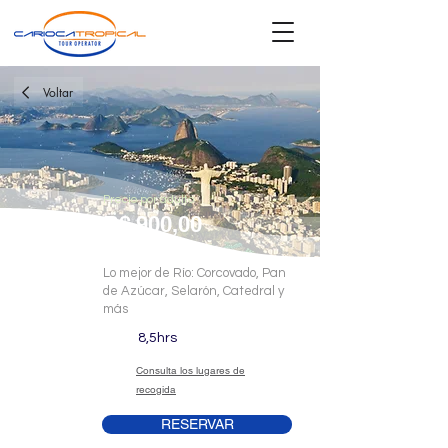
Voltar
Precio por adulto
R$
900,00
Lo mejor de Río: Corcovado, Pan
de Azúcar, Selarón, Catedral y
más
8,5hrs
Consulta los lugares de
recogida
RESERVAR