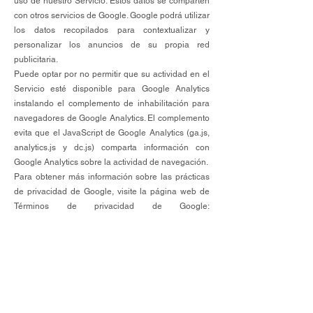
uso de nuestro Servicio. Estos datos se comparten
con otros servicios de Google. Google podrá utilizar
los datos recopilados para contextualizar y
personalizar los anuncios de su propia red
publicitaria.
Puede optar por no permitir que su actividad en el
Servicio esté disponible para Google Analytics
instalando el complemento de inhabilitación para
navegadores de Google Analytics. El complemento
evita que el JavaScript de Google Analytics (ga.js,
analytics.js y dc.js) comparta información con
Google Analytics sobre la actividad de navegación.
Para obtener más información sobre las prácticas
de privacidad de Google, visite la página web de
Términos de privacidad de Google:
https://policies.google.com/privacy?hl=es
Enlaces a otros sitios
Nuestro Servicio puede contener enlaces a otros
sitios que no son operados por nosotros. Si hace
clic en un enlace de un tercero, se le dirigirá al sitio
web de ese tercero. Le recomendamos