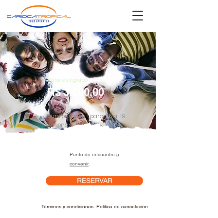
Voltar
Valor del grupo
R$
3.600,00
Tours privados - para 15 a 19
personas
Punto de encuentro
a
convenir
.
RESERVAR
Términos y condiciones
Política de cancelación