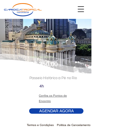
Voltar
Valor por adulto
R$
350,00
Passeio Histórico a Pé no Rio
4h
Confira os Pontos de
Encontro
AGENDAR AGORA
Termos e Condições
Política de Cancelamento