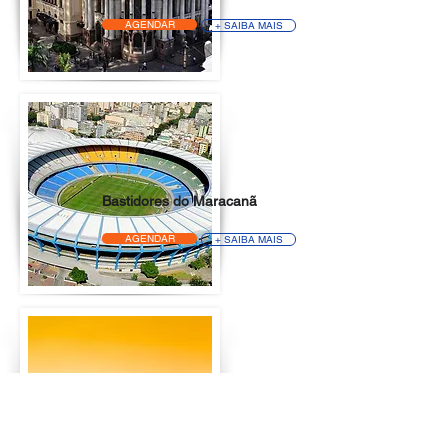
AGENDAR
+ SAIBA MAIS
Bastidores do Maracanã
AGENDAR
+ SAIBA MAIS
Acesso Antecipado – Tour
Corcovado Express