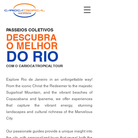
PASSEIOS COLETIVOS
DESCUBRA
O MELHOR
DO RIO
COM O CARIOCA TROPICAL TOUR
Explore Rio de Janeiro in an unforgettable way!
From the iconic Christ the Redeemer to the majestic
Sugarloaf Mountain, and the vibrant beaches of
Copacabana and Ipanema, we offer experiences
that capture the vibrant energy, stunning
landscapes and cultural richness of the Marvelous
City.
Our passionate guides provide a unique insight into
the city, with personalized tours that reveal both the