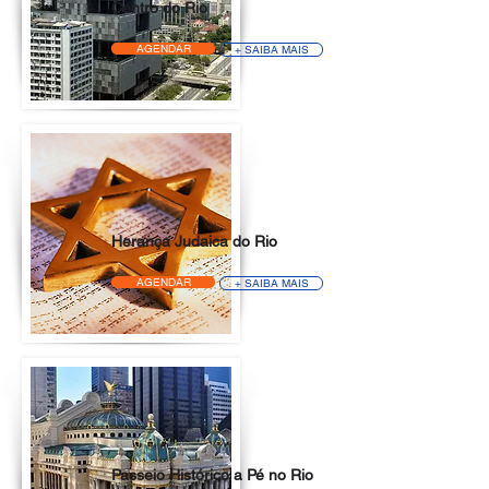
Centro do Rio
AGENDAR
+ SAIBA MAIS
Herança Judaica do Rio
AGENDAR
+ SAIBA MAIS
Passeio Histórico a Pé no Rio