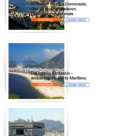
O Melhor do Rio_Corcovado,
Pão de Açúcar, Selaron,
Catedral e muito mais
AGENDAR
+ SAIBA MAIS
Dia Inteiro Exclusivo -
embarque no Porto Marítimo
AGENDAR
+ SAIBA MAIS