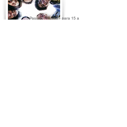
Passeio Privado - para 15 a
19 pessoas
AGENDAR
+ SAIBA MAIS
+ VER MAIS
VER PASSEIOS
CARIOCA TROPICAL
Passeios Turísticos
CNPJ
05.949.330
/0001-41
contact@cariocatropical.com
+55 (21) 99782.0708